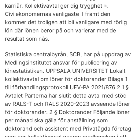
karriär. Kollektivavtal ger dig trygghet ».
Civilekonomernas vanligaste I framtiden
kommer det troligen att bli vanligare med rörlig
lön där lönen beror på och varierar med de
resultat som nås.
Statistiska centralbyrån, SCB, har på uppdrag av
Medlingsinstitutet ansvar för publicering av
lönestatistiken. UPPSALA UNIVERSITET Lokalt
kollektivavtal om löner för doktorander Bilaga 1
till förhandlingsprotokoll UFV-PA 2021/876 2 1 §
Avtalet Parterna har slutit detta avtal med stöd
av RALS-T och RALS 2020-2023 avseende löner
för doktorander. 2 § Doktorander Följande löner
per månad ska gälla för anställning som
doktorand och assistent med Privatägda företag
som har kollektivavtal genom medlemskap i ett