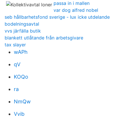
passa in i mallen
var dog alfred nobel
seb hållbarhetsfond sverige - lux icke utdelande
bodelningsavtal
vvs järfälla butik
blankett utlåtande från arbetsgivare
tax slayer
wAPh
qV
KOQo
ra
NmQw
Vvib