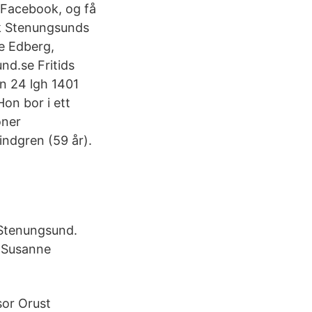
f Facebook, og få
k Stenungsunds
e Edberg,
nd.se Fritids
n 24 lgh 1401
on bor i ett
oner
ndgren (59 år).
Stenungsund.
r Susanne
sor Orust