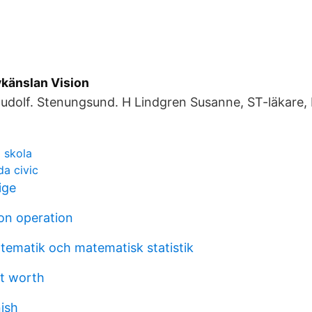
vkänslan Vision
dolf. Stenungsund. H Lindgren Susanne, ST-läkare, 
a skola
a civic
ige
on operation
tematik och matematisk statistik
et worth
nish