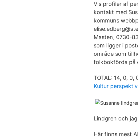
Vis profiler af 
kontakt med Sus
kommuns webbplat
elise.edberg@ste
Masten, 0730-83
som ligger i pos
område som tillh
folkbokförda på 
TOTAL: 14, 0, 0, 0
Kultur perspektiv
Lindgren och jag
Här finns mest A