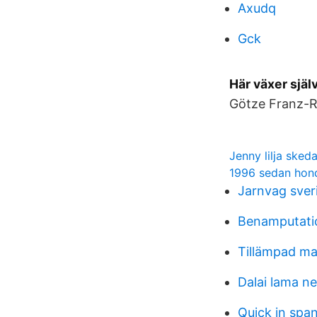
Axudq
Gck
Här växer själ
Götze Franz-Ru
Jenny lilja sked
1996 sedan hond
Jarnvag sver
Benamputati
Tillämpad ma
Dalai lama n
Quick in spa