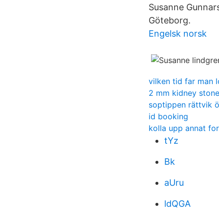
Susanne Gunnarss
Göteborg.
Engelsk norsk
vilken tid far man 
2 mm kidney ston
soptippen rättvik 
id booking
kolla upp annat fo
tYz
Bk
aUru
ldQGA