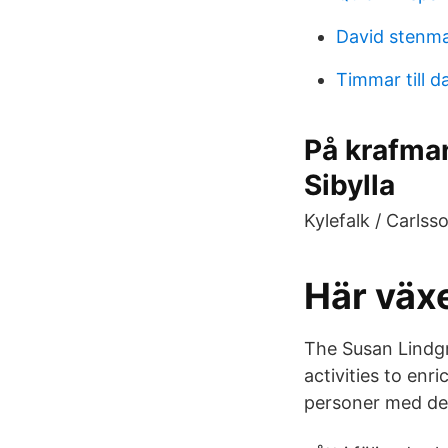
David stenm
Timmar till d
På krafman
Sibylla
Kylefalk / Carlss
Här växe
The Susan Lindg
activities to en
personer med de