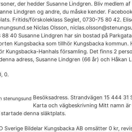
personer, der hedder Susanne Lindgren. Bliv medlem a
anne Lindgren og andre, du måske kender. Faceboo
s. Fritids/förskoleklass Seglet, 0730-75 80 42. Elis
nungsund.se Niclas Olsson, niclas.olsson@stenungsu
 88 40 Susanne Lindgren har sin bostad på Parkgata
torten Kungsbacka som tillhör Kungsbacka kommun. H
ör Kungsbacka-Hanhals församling. Det finns 2 pers
denna adress, Susanne Lindgren (66 år) och Håkan Li
, 0.
Besöksadress. Strandvägen 15 444 31 
Karta och vägbeskrivning Mitt namn ä
 startade denna släktplats.
D Sverige Bildelar Kungsbacka AB omsätter 0 kr, revi