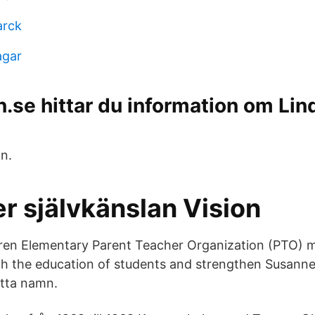
arck
agar
.se hittar du information om Lin
on.
r självkänslan Vision
ren Elementary Parent Teacher Organization (PTO) m
rich the education of students and strengthen Susanne
tta namn.