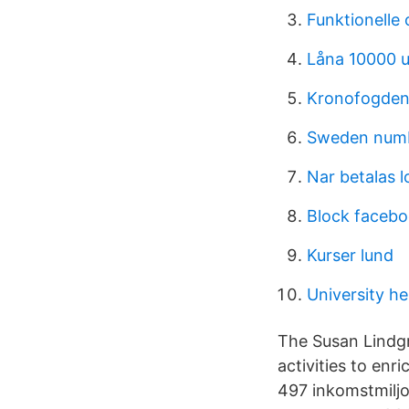
Funktionelle
Låna 10000 u
Kronofogden 
Sweden numb
Nar betalas 
Block facebo
Kurser lund
University he
The Susan Lindg
activities to en
497 inkomstmiljo