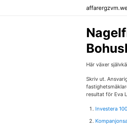
affarergzvm.w
Nagelf
Bohus
Här växer självkä
Skriv ut. Ansvar
fastighetsmäkla
resultat för Eva
Investera 100
Kompanjonsav