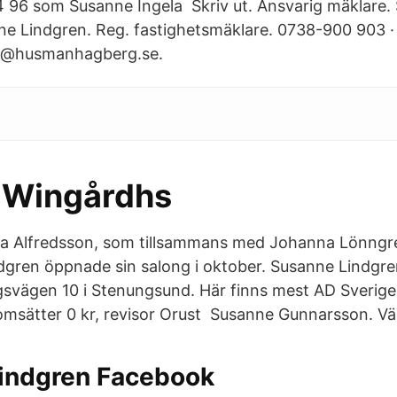
96 som Susanne Ingela Skriv ut. Ansvarig mäklare.
ne Lindgren. Reg. fastighetsmäklare. 0738-900 903 ·
en@husmanhagberg.se.
 Wingårdhs
ika Alfredsson, som tillsammans med Johanna Lönngr
gren öppnade sin salong i oktober. Susanne Lindgre
svägen 10 i Stenungsund. Här finns mest AD Sverige 
sätter 0 kr, revisor Orust Susanne Gunnarsson. Vä
indgren Facebook