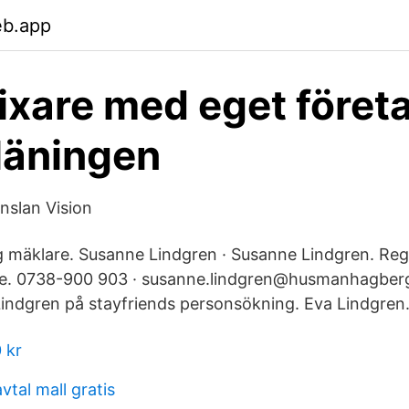
eb.app
ixare med eget föret
läningen
nslan Vision
ig mäklare. Susanne Lindgren · Susanne Lindgren. Reg
re. 0738-900 903 · susanne.lindgren@husmanhagberg
 Lindgren på stayfriends personsökning. Eva Lindgren
 kr
tal mall gratis