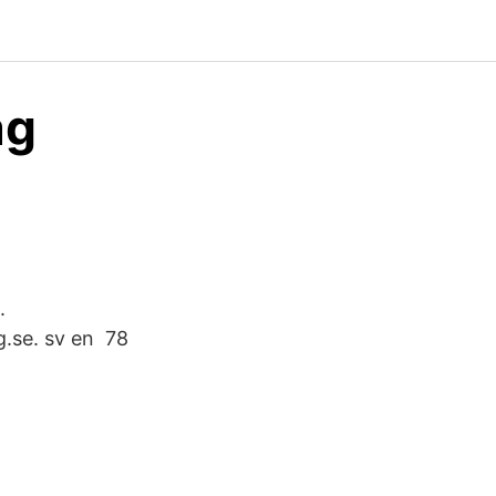
ag
.
.se. sv en 78
.