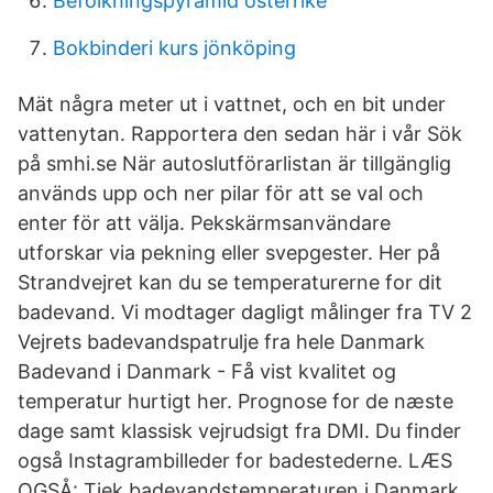
Befolkningspyramid österrike
Bokbinderi kurs jönköping
Mät några meter ut i vattnet, och en bit under
vattenytan. Rapportera den sedan här i vår Sök
på smhi.se När autoslutförarlistan är tillgänglig
används upp och ner pilar för att se val och
enter för att välja. Pekskärmsanvändare
utforskar via pekning eller svepgester. Her på
Strandvejret kan du se temperaturerne for dit
badevand. Vi modtager dagligt målinger fra TV 2
Vejrets badevandspatrulje fra hele Danmark
Badevand i Danmark - Få vist kvalitet og
temperatur hurtigt her. Prognose for de næste
dage samt klassisk vejrudsigt fra DMI. Du finder
også Instagrambilleder for badestederne. LÆS
OGSÅ: Tjek badevandstemperaturen i Danmark